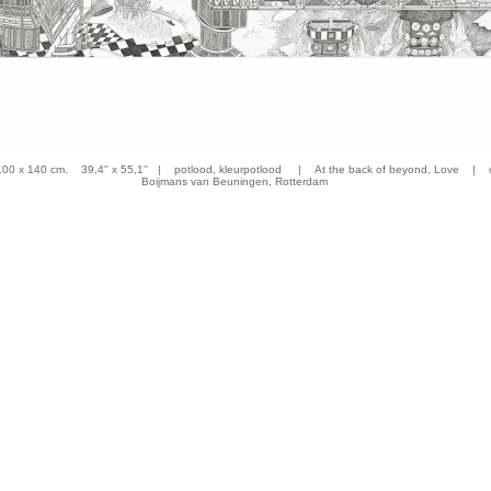
 x 140 cm. 39,4'' x 55,1'' | potlood, kleurpotlood | At the back of beyond, Love | co
Boijmans van Beuningen, Rotterdam