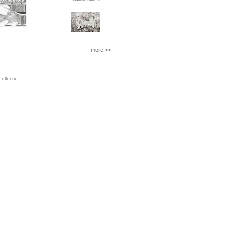
more >>
llectie